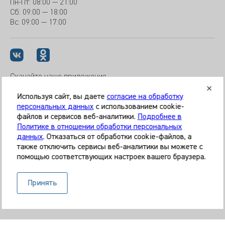
Пн-Пт:
08:00 — 21:00
Сб: 09:00 — 18:00
Вс:
09:00 — 17:00
Скачайте наше приложение
Используя сайт, вы даете
согласие на обработку
персональных данных
с использованием cookie-
файлов и сервисов веб-аналитики.
Подробнее в
© 2026 Клиника «МЕДИКАЛ ОН ГРУП»
Политике в отношении обработки персональных
Все права защищены
данных
. Отказаться от обработки cookie-файлов, а
также отключить сервисы веб-аналитики вы можете с
Информация, представленная на сайте, является
помощью соответствующих настроек вашего браузера.
справочной и не может служить основанием для
постановки диагноза, назначения лечения. Необходима
Принять
очная консультация специалиста. Используя данный сайт,
вы даёте согласие на обработку ваших данных сервисом
Яндекс.Метрика.