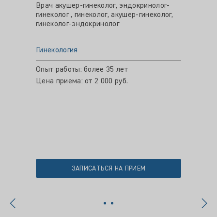
Врач акушер-гинеколог, эндокринолог-
Врач ак
гинеколог , гинеколог, акушер-гинеколог,
гинекол
гинеколог-эндокринолог
гинеко
Гинекология
Гинеко
Опыт работы: более 35 лет
Опыт ра
Цена приема: от 2 000 руб.
Цена пр
ЗАПИСАТЬСЯ НА ПРИЕМ