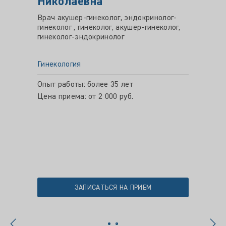
Николаевна
Викт
Врач акушер-гинеколог, эндокринолог-
Врач ак
гинеколог , гинеколог, акушер-гинеколог,
гинекол
гинеколог-эндокринолог
гинеко
Гинекология
Гинеко
Опыт работы: более 35 лет
Опыт ра
Цена приема: от 2 000 руб.
Цена пр
ЗАПИСАТЬСЯ НА ПРИЕМ