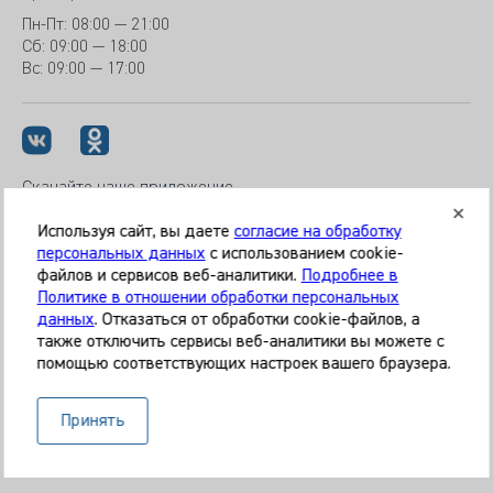
Пн-Пт:
08:00 — 21:00
Сб: 09:00 — 18:00
Вс:
09:00 — 17:00
Скачайте наше приложение
Используя сайт, вы даете
согласие на обработку
персональных данных
с использованием cookie-
файлов и сервисов веб-аналитики.
Подробнее в
© 2026 Клиника «МЕДИКАЛ ОН ГРУП»
Политике в отношении обработки персональных
Все права защищены
данных
. Отказаться от обработки cookie-файлов, а
также отключить сервисы веб-аналитики вы можете с
Информация, представленная на сайте, является
помощью соответствующих настроек вашего браузера.
справочной и не может служить основанием для
постановки диагноза, назначения лечения. Необходима
Принять
очная консультация специалиста. Используя данный сайт,
вы даёте согласие на обработку ваших данных сервисом
Яндекс.Метрика.