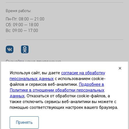
Время работы:
Пн-Пт:
08:00 — 21:00
Сб: 09:00 — 18:00
Вс:
09:00 — 17:00
Скачайте наше приложение
Используя сайт, вы даете
согласие на обработку
персональных данных
с использованием cookie-
файлов и сервисов веб-аналитики.
Подробнее в
Политике в отношении обработки персональных
© 2026 Клиника «МЕДИКАЛ ОН ГРУП»
Все права защищены
данных
. Отказаться от обработки cookie-файлов, а
также отключить сервисы веб-аналитики вы можете с
Информация, представленная на сайте, является
помощью соответствующих настроек вашего браузера.
справочной и не может служить основанием для
постановки диагноза, назначения лечения. Необходима
Принять
очная консультация специалиста. Используя данный сайт,