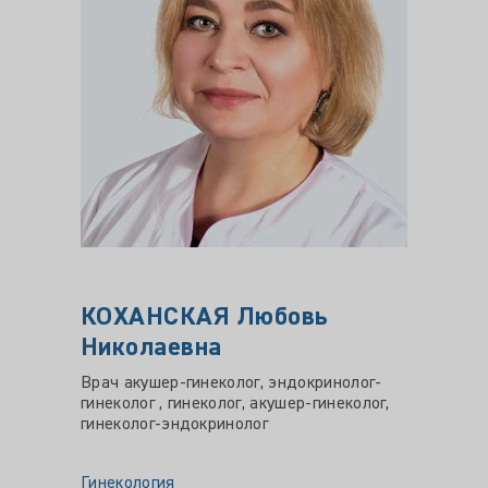
КОХАНСКАЯ Любовь
ЕРМ
Николаевна
Викт
Врач акушер-гинеколог, эндокринолог-
Врач ак
гинеколог , гинеколог, акушер-гинеколог,
гинекол
гинеколог-эндокринолог
гинеко
Гинекология
Гинеко