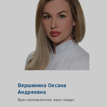
Вершинина Оксана
ХЛЕ
Андреевна
Дмит
Врач-колопроктолог, врач-хирург
Врач хи