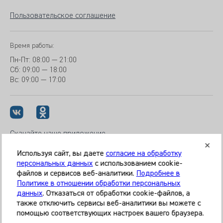
Пользовательское соглашение
Время работы:
Пн-Пт:
08:00 — 21:00
Сб: 09:00 — 18:00
Вс:
09:00 — 17:00
Скачайте наше приложение
Используя сайт, вы даете
согласие на обработку
персональных данных
с использованием cookie-
файлов и сервисов веб-аналитики.
Подробнее в
© 2026 Клиника «МЕДИКАЛ ОН ГРУП»
Политике в отношении обработки персональных
Все права защищены
данных
. Отказаться от обработки cookie-файлов, а
также отключить сервисы веб-аналитики вы можете с
Информация, представленная на сайте, является
помощью соответствующих настроек вашего браузера.
справочной и не может служить основанием для