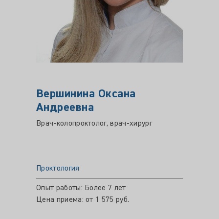
Вершинина Оксана
ХЛЕ
Андреевна
Дмит
Врач-колопроктолог, врач-хирург
Врач хи
Проктология
Прокто
Опыт работы: Более 7 лет
Опыт ра
Цена приема: от 1 575 руб.
Цена пр