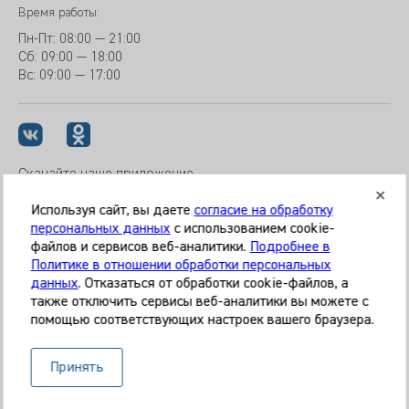
Время работы:
Пн-Пт:
08:00 — 21:00
Сб: 09:00 — 18:00
Вс:
09:00 — 17:00
Скачайте наше приложение
Используя сайт, вы даете
согласие на обработку
персональных данных
с использованием cookie-
файлов и сервисов веб-аналитики.
Подробнее в
© 2026 Клиника «МЕДИКАЛ ОН ГРУП»
Политике в отношении обработки персональных
Все права защищены
данных
. Отказаться от обработки cookie-файлов, а
также отключить сервисы веб-аналитики вы можете с
Информация, представленная на сайте, является
помощью соответствующих настроек вашего браузера.
справочной и не может служить основанием для
постановки диагноза, назначения лечения. Необходима
Принять
очная консультация специалиста. Используя данный сайт,
вы даёте согласие на обработку ваших данных сервисом
Яндекс.Метрика.