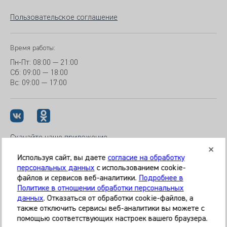
Пользовательское соглашение
Время работы:
Пн-Пт:
08:00 — 21:00
Сб: 09:00 — 18:00
Вс:
09:00 — 17:00
Скачайте наше приложение
Используя сайт, вы даете
согласие на обработку
персональных данных
с использованием cookie-
файлов и сервисов веб-аналитики.
Подробнее в
© 2026 Клиника «МЕДИКАЛ ОН ГРУП»
Политике в отношении обработки персональных
Все права защищены
данных
. Отказаться от обработки cookie-файлов, а
также отключить сервисы веб-аналитики вы можете с
Информация, представленная на сайте, является
помощью соответствующих настроек вашего браузера.
справочной и не может служить основанием для