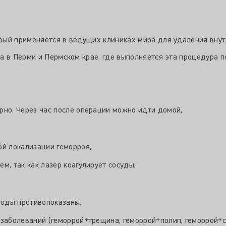
ый применяется в ведущих клиниках мира для удаления внутр
а в Перми и Пермском крае, где выполняется эта процедура п
но. Через час после операции можно идти домой,
й локализации геморроя,
, так как лазер коагулирует сосуды,
тоды противопоказаны,
заболеваний (геморрой+трещина, геморрой+полип, геморрой+св