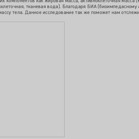
ких компонентов как жировая масса, активноклеточная масса (
ежклеточная, тканевая вода). Благодаря БИА (биоимпедасному
ассу тела. Данное исследование так же поможет нам отслеж