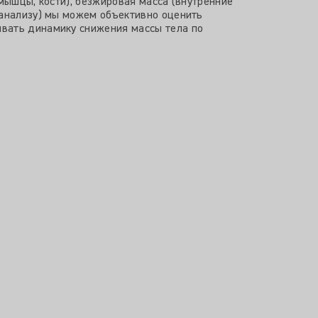
мышцы, кости), безжировая масса (внутренние
 анализу) мы можем объективно оценить
ивать динамику снижения массы тела по