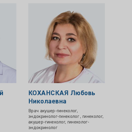
й
КОХАНСКАЯ Любовь
БЕЛ
Николаевна
Алек
Врач акушер-гинеколог,
Врач-у
эндокринолог-гинеколог , гинеколог,
акушер-гинеколог, гинеколог-
эндокринолог