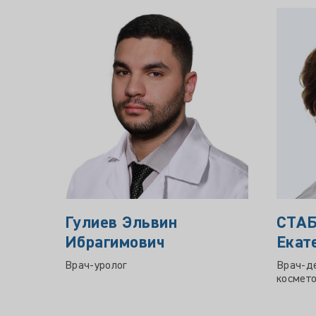
Гулиев Эльвин
СТА
Ибрагимович
Екат
Врач-уролог
Врач-д
космето